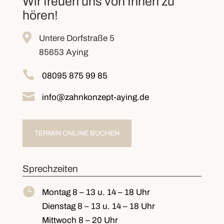
Wir freuen uns von Ihnen zu
hören!

Untere Dorfstraße 5
85653 Aying

08095 875 99 85

info@zahnkonzept-aying.de
TERMIN ONLINE BUCHEN
Sprechzeiten

Montag
8 – 13 u. 14 – 18 Uhr
Dienstag
8 – 13 u. 14 – 18 Uhr
Mittwoch
8 – 20 Uhr