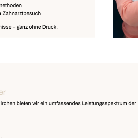
methoden
en Zahnarztbesuch
bnisse – ganz ohne Druck.
er
fkirchen bieten wir ein umfassendes Leistungsspektrum de
n