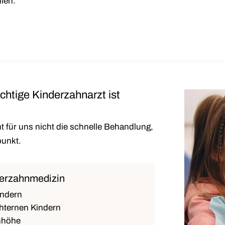
hlen.
htige Kinderzahnarzt ist
t für uns nicht die schnelle Behandlung,
punkt.
derzahnmedizin
indern
chternen Kindern
nhöhe